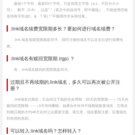
最低1个字符，最多63个字符。只提供英文字母（a-z，不区分大小
写）、数字（0-9）、以及"-"（英文中的连词号，即中横线），不能使用空格
及特殊字符(如!、&、? 等),"-"不能用作开头和结尾。
.link域名续费宽限期多长？要如何进行域名续费？
.link 域名续期宽限期是30天，我司注册的域名可以在后台进行续费生
效。
.link域名有赎回宽限期 (rgp) ？
有，.link域名赎回的宽限期是30天。
过期且不再续期的.link域名，多久可以再次被公开注
册？
.link域名过期后，它会经过下面的生命周期：30天的宽限期-----> 15天内
赎回的宽限期------->3天等待删除。如果合作伙伴不续期或恢复域名，它将在
到期日期的大约48天后对公众重新注册。请注意，域名重新注册，应遵循先
到先得的原则。
可以转入.link域名吗？怎样转入？