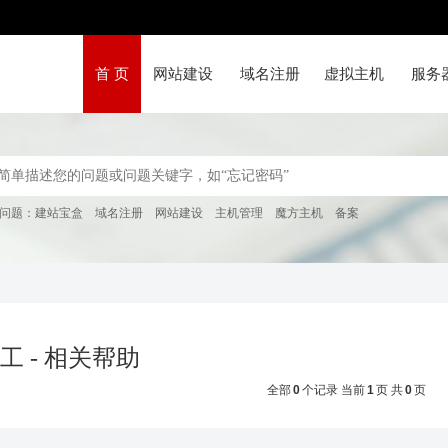
首 页
网站建设
域名注册
虚拟主机
服务
问题：
建站宝盒
域名注册
网站建设
主机管理
魔方主机
备案
工 - 相关帮助
全部
0
个记录 当前
1
页 共
0
页