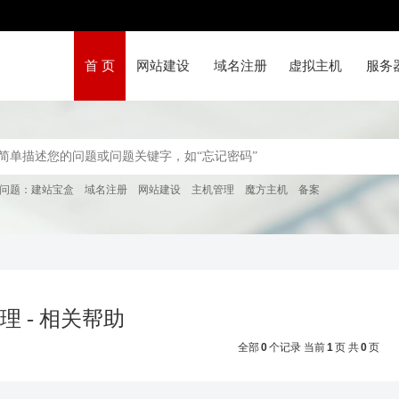
首 页
网站建设
域名注册
虚拟主机
服务
问题：
建站宝盒
域名注册
网站建设
主机管理
魔方主机
备案
理 - 相关帮助
全部
0
个记录 当前
1
页 共
0
页